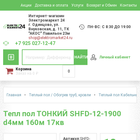
Акции
Доставка и оплата
Услуги
Возврат и Обмен
Контакты
Интернет-магазин
Электромаркет 24
г. Одинцово
,
ул.
ПН-ВС: С 8:30 ДО 19:00
Внуковская, д. 11
, ТК
"АКОС" Павильон 23м
shop@elektromarket24.ru
+7 925 027-12-47
НАЙТИ
Личный кабинет
Корзина
0
Заказ на
0
₽
Главная
•
Теплый пол / Обогрев труб, кровли
•
Теплый пол Кабельный 
Тепл пол ТОНКИЙ SHFD-12-1900
d4мм 160м 17кв
Артикул:
SHFD-