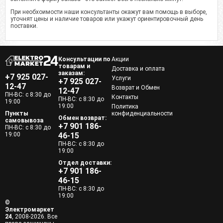
При необхоимости наши консультанты окажут вам помощь в выборе,
уточнят цены и наличие товаров или укажут ориентировочный день
поставки.
Консультации по
Акции
товарам и
Доставка и оплата
заказам:
+7 925 027-
Услуги
+7 925 027-
12-47
Возврат и Обмен
12-47
ПН-ВС: с 8:30 до
Контакты
ПН-ВС: с 8:30 до
19:00
19:00
Политика
Пункты
конфиденциальности
Обмен возврат:
самовывоза
+7 901 186-
ПН-ВС: с 8:30 до
19:00
46-15
ПН-ВС: с 8:30 до
19:00
Отдел доставки:
+7 901 186-
46-15
ПН-ВС: с 8:30 до
19:00
©
Электромаркет
24
, 2008-2026. Все