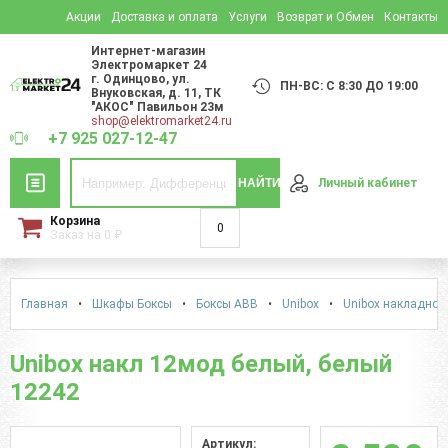
Акции
Доставка и оплата
Услуги
Возврат и Обмен
Контакты
Интернет-магазин
Электромаркет 24
г. Одинцово
,
ул.
ПН-ВС: С 8:30 ДО 19:00
Внуковская, д. 11
, ТК
"АКОС" Павильон 23м
shop@elektromarket24.ru
+7 925 027-12-47
НАЙТИ
Личный кабинет
Корзина
0
Заказ на
0
₽
Главная
•
Шкафы Боксы
•
Боксы АВВ
•
Unibox
•
Unibox накладной
Unibox накл 12мод белый, белый
12242
Артикул: