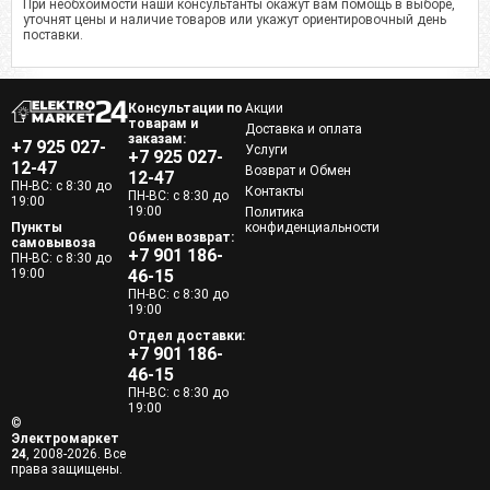
При необхоимости наши консультанты окажут вам помощь в выборе,
уточнят цены и наличие товаров или укажут ориентировочный день
поставки.
Консультации по
Акции
товарам и
Доставка и оплата
заказам:
+7 925 027-
Услуги
+7 925 027-
12-47
Возврат и Обмен
12-47
ПН-ВС: с 8:30 до
Контакты
ПН-ВС: с 8:30 до
19:00
19:00
Политика
Пункты
конфиденциальности
Обмен возврат:
самовывоза
+7 901 186-
ПН-ВС: с 8:30 до
19:00
46-15
ПН-ВС: с 8:30 до
19:00
Отдел доставки:
+7 901 186-
46-15
ПН-ВС: с 8:30 до
19:00
©
Электромаркет
24
, 2008-2026. Все
права защищены.