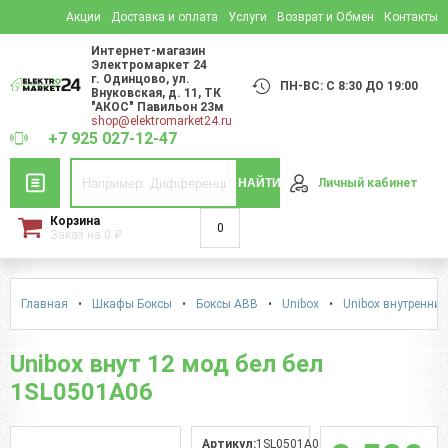
Акции
Доставка и оплата
Услуги
Возврат и Обмен
Контакты
Интернет-магазин
Электромаркет 24
г. Одинцово
,
ул.
ПН-ВС: С 8:30 ДО 19:00
Внуковская, д. 11
, ТК
"АКОС" Павильон 23м
shop@elektromarket24.ru
+7 925 027-12-47
НАЙТИ
Личный кабинет
Корзина
0
Заказ на
0
₽
Главная
•
Шкафы Боксы
•
Боксы АВВ
•
Unibox
•
Unibox внутренний
Unibox внут 12 мод бел бел
1SL0501A06
Артикул:
1SL0501A06