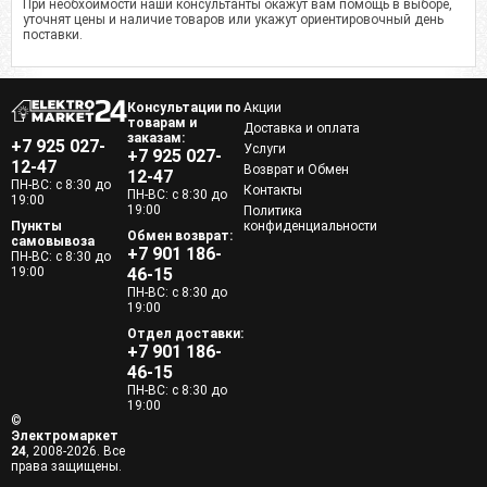
При необхоимости наши консультанты окажут вам помощь в выборе,
уточнят цены и наличие товаров или укажут ориентировочный день
поставки.
Консультации по
Акции
товарам и
Доставка и оплата
заказам:
+7 925 027-
Услуги
+7 925 027-
12-47
Возврат и Обмен
12-47
ПН-ВС: с 8:30 до
Контакты
ПН-ВС: с 8:30 до
19:00
19:00
Политика
Пункты
конфиденциальности
Обмен возврат:
самовывоза
+7 901 186-
ПН-ВС: с 8:30 до
19:00
46-15
ПН-ВС: с 8:30 до
19:00
Отдел доставки:
+7 901 186-
46-15
ПН-ВС: с 8:30 до
19:00
©
Электромаркет
24
, 2008-2026. Все
права защищены.