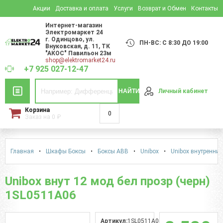
Акции
Доставка и оплата
Услуги
Возврат и Обмен
Контакты
Интернет-магазин
Электромаркет 24
г. Одинцово
,
ул.
ПН-ВС: С 8:30 ДО 19:00
Внуковская, д. 11
, ТК
"АКОС" Павильон 23м
shop@elektromarket24.ru
+7 925 027-12-47
НАЙТИ
Личный кабинет
Корзина
0
Заказ на
0
₽
Главная
•
Шкафы Боксы
•
Боксы АВВ
•
Unibox
•
Unibox внутренний
Unibox внут 12 мод бел прозр (черн)
1SL0511A06
Артикул:
1SL0511A06