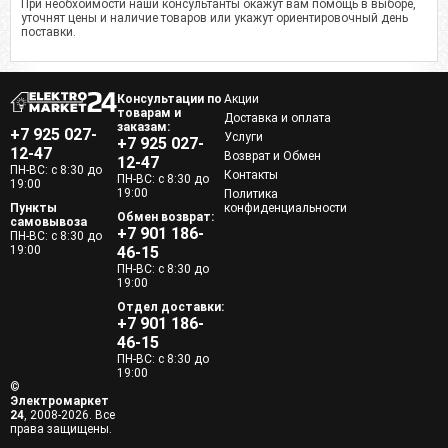
При необхоимости наши консультанты окажут вам помощь в выборе,
уточнят цены и наличие товаров или укажут ориентировочный день
поставки.
Консультации по
Акции
товарам и
Доставка и оплата
заказам:
+7 925 027-
Услуги
+7 925 027-
12-47
Возврат и Обмен
12-47
ПН-ВС: с 8:30 до
Контакты
ПН-ВС: с 8:30 до
19:00
19:00
Политика
Пункты
конфиденциальности
Обмен возврат:
самовывоза
+7 901 186-
ПН-ВС: с 8:30 до
19:00
46-15
ПН-ВС: с 8:30 до
19:00
Отдел доставки:
+7 901 186-
46-15
ПН-ВС: с 8:30 до
19:00
©
Электромаркет
24
, 2008-2026. Все
права защищены.