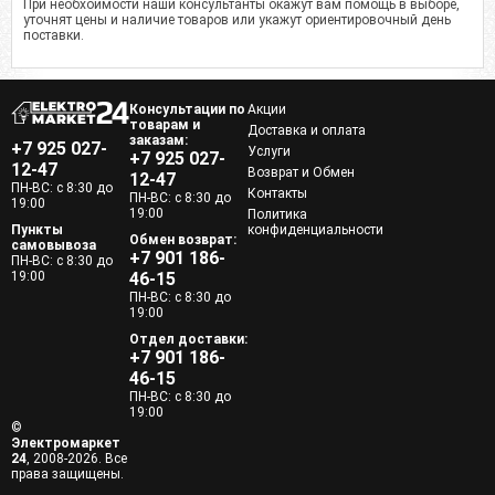
При необхоимости наши консультанты окажут вам помощь в выборе,
уточнят цены и наличие товаров или укажут ориентировочный день
поставки.
Консультации по
Акции
товарам и
Доставка и оплата
заказам:
+7 925 027-
Услуги
+7 925 027-
12-47
Возврат и Обмен
12-47
ПН-ВС: с 8:30 до
Контакты
ПН-ВС: с 8:30 до
19:00
19:00
Политика
Пункты
конфиденциальности
Обмен возврат:
самовывоза
+7 901 186-
ПН-ВС: с 8:30 до
19:00
46-15
ПН-ВС: с 8:30 до
19:00
Отдел доставки:
+7 901 186-
46-15
ПН-ВС: с 8:30 до
19:00
©
Электромаркет
24
, 2008-2026. Все
права защищены.