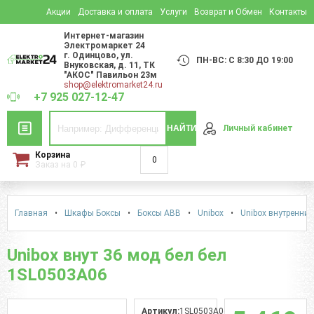
Акции
Доставка и оплата
Услуги
Возврат и Обмен
Контакты
Интернет-магазин
Электромаркет 24
г. Одинцово
,
ул.
ПН-ВС: С 8:30 ДО 19:00
Внуковская, д. 11
, ТК
"АКОС" Павильон 23м
shop@elektromarket24.ru
+7 925 027-12-47
НАЙТИ
Личный кабинет
Корзина
0
Заказ на
0
₽
Главная
•
Шкафы Боксы
•
Боксы АВВ
•
Unibox
•
Unibox внутренний
Unibox внут 36 мод бел бел
1SL0503A06
Артикул:
1SL0503A06