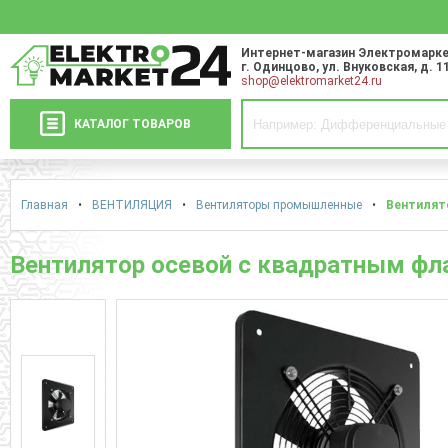
Интернет-магазин Электромарке
г. Одинцово
,
ул. Внуковская, д. 1
shop@elektromarket24.ru
КАТАЛОГ ТОВАРОВ
Главная
•
ВЕНТИЛЯЦИЯ
•
Вентиляторы промышленные
•
Вентилято
Вентилятор осевой с квадратным фла