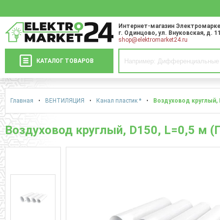
Интернет-магазин Электромарке
г. Одинцово
,
ул. Внуковская, д. 1
shop@elektromarket24.ru
КАТАЛОГ ТОВАРОВ
Главная
•
ВЕНТИЛЯЦИЯ
•
Канал пластик *
•
Воздуховод круглый, D
Воздуховод круглый, D150, L=0,5 м (