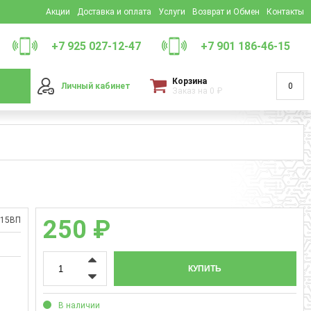
Акции
Доставка и оплата
Услуги
Возврат и Обмен
Контакты
+7 925 027-12-47
+7 901 186-46-15
Корзина
Личный кабинет
0
Заказ на
0
₽
15ВП
250 ₽
КУПИТЬ
В наличии