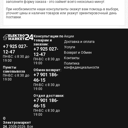
заполните форму заказа - это займет всего несколько минут.
При необхоимости наши консультанты окажут вам помощь в выборе,
уточнят цены и наличие товаров или укажут ориентировочный день
поставки.
Консультации по
Акции
товарам и
Доставка и оплата
заказам:
+7 925 027-
Услуги
+7 925 027-
12-47
Возврат и Обмен
12-47
ПН-ВС: с 8:30 до
Контакты
ПН-ВС: с 8:30 до
19:00
19:00
Политика
Пункты
конфиденциальности
Обмен возврат:
самовывоза
+7 901 186-
ПН-ВС: с 8:30 до
19:00
46-15
ПН-ВС: с 8:30 до
19:00
Отдел доставки:
+7 901 186-
46-15
ПН-ВС: с 8:30 до
19:00
©
Электромаркет
24
, 2008-2026. Все