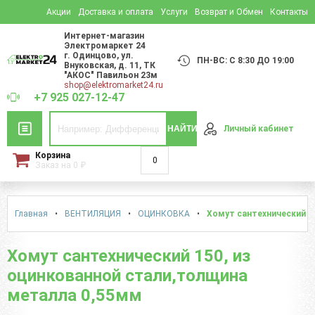
Акции
Доставка и оплата
Услуги
Возврат и Обмен
Контакты
Интернет-магазин
Электромаркет 24
г. Одинцово
,
ул.
ПН-ВС: С 8:30 ДО 19:00
Внуковская, д. 11
, ТК
"АКОС" Павильон 23м
shop@elektromarket24.ru
+7 925 027-12-47
НАЙТИ
Личный кабинет
Корзина
0
Заказ на
0
₽
Главная
•
ВЕНТИЛЯЦИЯ
•
ОЦИНКОВКА
•
Хомут сантехнический 1
Хомут сантехнический 150, из
оцинкованной стали,толщина
металла 0,55мм