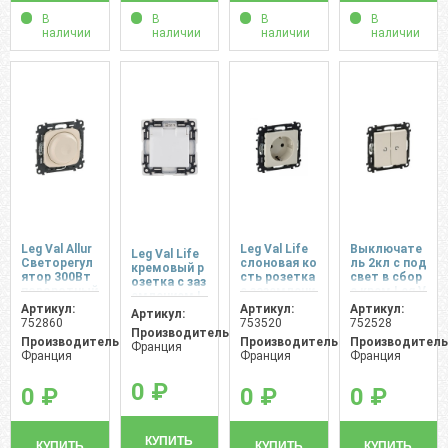
В
В
В
В
наличии
наличии
наличии
наличии
Leg Val Allur
Leg Val Life
Выключате
Leg Val Life
Светорегул
слоновая ко
ль 2кл с под
кремовый р
ятор 300Вт
сть розетка
свет в сбор
озетка с заз
поворотный
с заземлени
е крем Leg V
емлением I
кремовый
ем (шторк)
al Life
Артикул:
Артикул:
Артикул:
P в сборе
Артикул:
в сборе
752860
753520
752528
Производитель:
Производитель:
Производитель:
Производитель
Франция
Франция
Франция
Франция
0 ₽
0 ₽
0 ₽
0 ₽
КУПИТЬ
КУПИТЬ
КУПИТЬ
КУПИТЬ