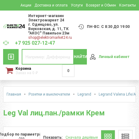
Акции
Доставка и оплата
Услуги
Возврат и Обмен
Контакты
Интернет-магазин
Электромаркет 24
г. Одинцово
,
ул.
ПН-ВС: С 8:30 ДО 19:00
Внуковская, д. 11
, ТК
"АКОС" Павильон 23м
shop@elektromarket24.ru
+7 925 027-12-47
НАЙТИ
Личный кабинет
Корзина
0
Заказ на
0
₽
Главная
•
Розетки и выключатели
•
Legrand
•
Legrand Valena Life/Alu
Leg Val лиц.пан./рамки Крем
Подбор по параметрам
Показать:
Сначала дешёвые