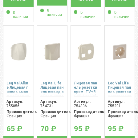
В
В
В
В
наличии
наличии
наличии
наличии
Leg Val Allur
Leg Val Life
Лицевая пан
Leg Val Life
e Лицевая п
Лицевая пан
ель розетки
Лицевая пан
анель выво
ель вывод к
крем. TV+R
ель розетка
д кабеля кр
абеля, крем
G45, Leg Val
с заземлени
емовый
овый
Allure
ем, слонова
Артикул:
Артикул:
Артикул:
Артикул:
я кость
755056
754731
754836
755201
Производитель:
Производитель:
Производитель:
Производитель
Франция
Франция
Франция
Франция
65 ₽
70 ₽
95 ₽
95 ₽