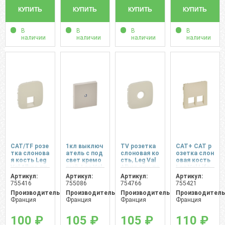
КУПИТЬ
КУПИТЬ
КУПИТЬ
КУПИТЬ
В
В
В
В
наличии
наличии
наличии
наличии
CAT/TF розе
1кл выключ
TV розетка
CAT+ CAT р
тка слонова
атель с под
слоновая ко
озетка слон
я кость Leg
свет кремо
сть, Leg Val
овая кость
Val Allure ли
вый, Leg Val
Allure лиц.па
Leg Val Life
ц.пан.
Allure лиц.па
н.
лиц.пан.
Артикул:
Артикул:
Артикул:
Артикул:
н.
755416
755086
754766
755421
Производитель:
Производитель:
Производитель:
Производитель
Франция
Франция
Франция
Франция
100 ₽
105 ₽
105 ₽
110 ₽