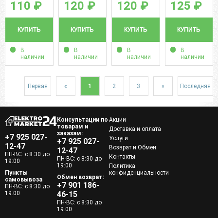
110 ₽
120 ₽
120 ₽
125 ₽
КУПИТЬ
КУПИТЬ
КУПИТЬ
КУПИТЬ
В
В
В
В
наличии
наличии
наличии
наличии
Первая
«
1
2
3
»
Последняя
Консультации по
Акции
товарам и
Доставка и оплата
заказам:
+7 925 027-
Услуги
+7 925 027-
12-47
Возврат и Обмен
12-47
ПН-ВС: с 8:30 до
Контакты
ПН-ВС: с 8:30 до
19:00
19:00
Политика
Пункты
конфиденциальности
Обмен возврат:
самовывоза
+7 901 186-
ПН-ВС: с 8:30 до
19:00
46-15
ПН-ВС: с 8:30 до
19:00