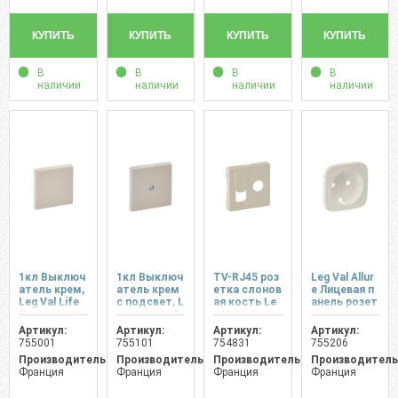
КУПИТЬ
КУПИТЬ
КУПИТЬ
КУПИТЬ
В
В
В
В
наличии
наличии
наличии
наличии
1кл Выключ
1кл Выключ
TV-RJ45 роз
Leg Val Allur
атель крем,
атель крем
етка слонов
e Лицевая п
Leg Val Life
с подсвет, L
ая кость Le
анель розет
Лицевой пан
eg Val Life Л
g Val Life ли
ка с заземл
ель
ицевой пане
цевая панел
ением крем
Артикул:
Артикул:
Артикул:
Артикул:
ль
ь
овый
755001
755101
754831
755206
Производитель:
Производитель:
Производитель:
Производитель
Франция
Франция
Франция
Франция