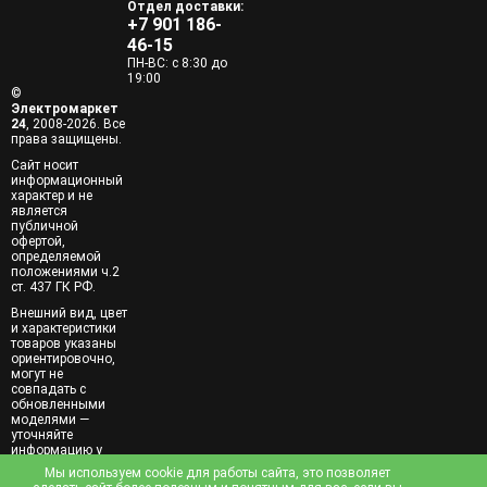
Отдел доставки:
+7 901 186-
46-15
ПН-ВС: с 8:30 до
19:00
©
Электромаркет
24
, 2008-2026. Все
права защищены.
Сайт носит
информационный
характер и не
является
публичной
офертой,
определяемой
положениями ч.2
ст. 437 ГК РФ.
Внешний вид, цвет
и характеристики
товаров указаны
ориентировочно,
могут не
совпадать с
обновленными
моделями —
уточняйте
информацию у
менеджеров при
Мы используем cookie для работы сайта, это позволяет
заказе.